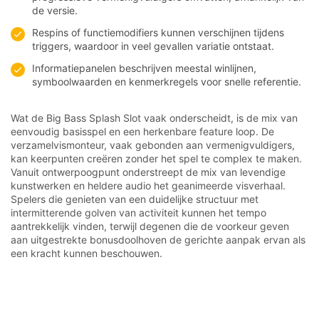
de versie.
Respins of functiemodifiers kunnen verschijnen tijdens
triggers, waardoor in veel gevallen variatie ontstaat.
Informatiepanelen beschrijven meestal winlijnen,
symboolwaarden en kenmerkregels voor snelle referentie.
Wat de Big Bass Splash Slot vaak onderscheidt, is de mix van
eenvoudig basisspel en een herkenbare feature loop. De
verzamelvismonteur, vaak gebonden aan vermenigvuldigers,
kan keerpunten creëren zonder het spel te complex te maken.
Vanuit ontwerpoogpunt onderstreept de mix van levendige
kunstwerken en heldere audio het geanimeerde visverhaal.
Spelers die genieten van een duidelijke structuur met
intermitterende golven van activiteit kunnen het tempo
aantrekkelijk vinden, terwijl degenen die de voorkeur geven
aan uitgestrekte bonusdoolhoven de gerichte aanpak ervan als
een kracht kunnen beschouwen.