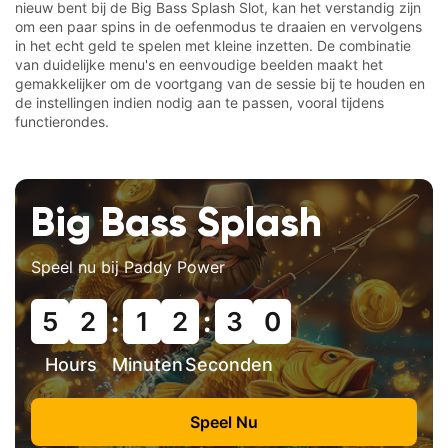
nieuw bent bij de Big Bass Splash Slot, kan het verstandig zijn
om een paar spins in de oefenmodus te draaien en vervolgens
in het echt geld te spelen met kleine inzetten. De combinatie
van duidelijke menu's en eenvoudige beelden maakt het
gemakkelijker om de voortgang van de sessie bij te houden en
de instellingen indien nodig aan te passen, vooral tijdens
functierondes.
Big Bass Splash
Speel nu bij Paddy Power
:
:
5
2
1
2
2
8
Hours
Minuten
Seconden
Speel Nu