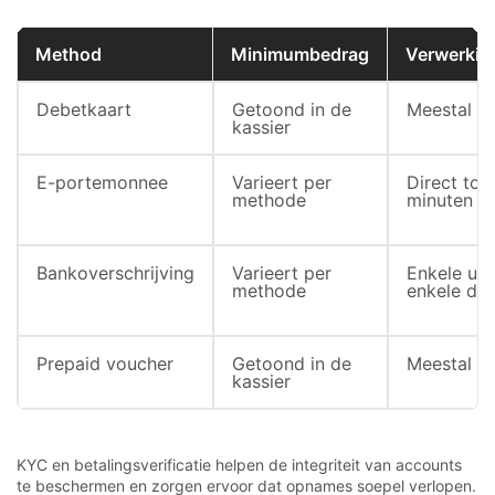
Method
Minimumbedrag
Verwerkin
Debetkaart
Getoond in de
Meestal on
kassier
E-portemonnee
Varieert per
Direct tot
methode
minuten
Bankoverschrijving
Varieert per
Enkele ure
methode
enkele da
Prepaid voucher
Getoond in de
Meestal on
kassier
KYC en betalingsverificatie helpen de integriteit van accounts
te beschermen en zorgen ervoor dat opnames soepel verlopen.