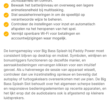
zichtbaarheid en comfort.
Bewaak het batterijniveau en overweeg een lagere
animatiesnelheid bij multitasking.
Stel sessieherinneringen in om de speeltijd op
verantwoorde wijze te beheren.
Controleer de instellingen voor inzet en automatisch
afspelen na het heropenen van het spel.
Vermijd openbare Wi-Fi voor betalingen en
accountwijzigingen waar mogelijk.
De kerngameplay voor Big Bass Splash bij Paddy Power moet
consistent blijven op desktop en mobiel. Symbolen, winlijnen en
bonustriggers functioneren op dezelfde manier, en
aanraakbedieningen vervangen klikken voor een intuïtief
gevoel. Als u halverwege de sessie van apparaat wisselt,
controleer dan uw inzetinstelling opnieuw en bevestig dat
autoplay of turbogakelaars overeenkomen met uw plan. De Big
Bass Splash Slot behoudt over het algemeen scherpe beelden
en responsieve bedieningselementen op recente apparaten, en
het lijkt erop dat de audiobalans ook is afgestemd op kleinere
luidsprekers.