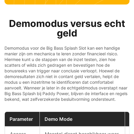
Demomodus versus echt
geld
Demomodus voor de Big Bass Splash Slot kan een handige
manier zijn om mechanica te leren zonder financieel risico.
Hiermee kunt u de stappen van de inzet testen, zien hoe
scatters of wilds zich gedragen en bevestigen hoe de
bonusreeks van trigger naar conclusie verloopt. Hoewel de
demoresultaten zich niet in contant geld vertalen, helpt de
modus u een inzetritme te identificeren dat comfortabel
aanvoelt. Wanneer je later in de echtgeldmodus overstapt naar
Big Bass Splash bij Paddy Power, blijven de interface en regels
bekend, wat zelfverzekerde besluitvorming ondersteunt.
Parameter
Demo Mode
E