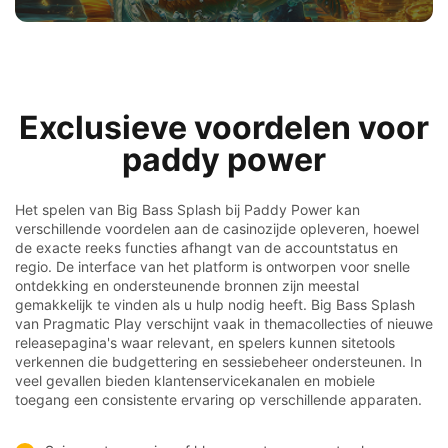
Exclusieve voordelen voor
paddy power
Het spelen van Big Bass Splash bij Paddy Power kan
verschillende voordelen aan de casinozijde opleveren, hoewel
de exacte reeks functies afhangt van de accountstatus en
regio. De interface van het platform is ontworpen voor snelle
ontdekking en ondersteunende bronnen zijn meestal
gemakkelijk te vinden als u hulp nodig heeft. Big Bass Splash
van Pragmatic Play verschijnt vaak in themacollecties of nieuwe
releasepagina's waar relevant, en spelers kunnen sitetools
verkennen die budgettering en sessiebeheer ondersteunen. In
veel gevallen bieden klantenservicekanalen en mobiele
toegang een consistente ervaring op verschillende apparaten.