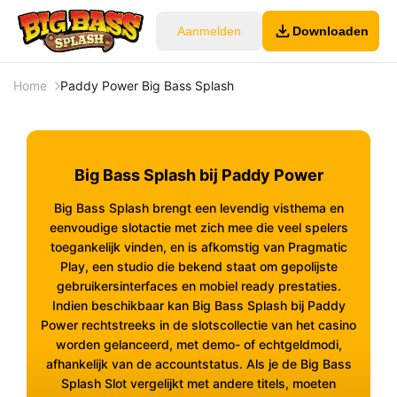
Aanmelden
Downloaden
Home
Paddy Power Big Bass Splash
Big Bass Splash bij Paddy Power
Big Bass Splash brengt een levendig visthema en
eenvoudige slotactie met zich mee die veel spelers
toegankelijk vinden, en is afkomstig van Pragmatic
Play, een studio die bekend staat om gepolijste
gebruikersinterfaces en mobiel ready prestaties.
Indien beschikbaar kan Big Bass Splash bij Paddy
Power rechtstreeks in de slotscollectie van het casino
worden gelanceerd, met demo- of echtgeldmodi,
afhankelijk van de accountstatus. Als je de Big Bass
Splash Slot vergelijkt met andere titels, moeten