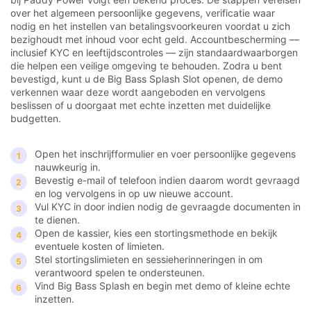
over het algemeen persoonlijke gegevens, verificatie waar
nodig en het instellen van betalingsvoorkeuren voordat u zich
bezighoudt met inhoud voor echt geld. Accountbescherming —
inclusief KYC en leeftijdscontroles — zijn standaardwaarborgen
die helpen een veilige omgeving te behouden. Zodra u bent
bevestigd, kunt u de Big Bass Splash Slot openen, de demo
verkennen waar deze wordt aangeboden en vervolgens
beslissen of u doorgaat met echte inzetten met duidelijke
budgetten.
Open het inschrijfformulier en voer persoonlijke gegevens
nauwkeurig in.
Bevestig e-mail of telefoon indien daarom wordt gevraagd
en log vervolgens in op uw nieuwe account.
Vul KYC in door indien nodig de gevraagde documenten in
te dienen.
Open de kassier, kies een stortingsmethode en bekijk
eventuele kosten of limieten.
Stel stortingslimieten en sessieherinneringen in om
verantwoord spelen te ondersteunen.
Vind Big Bass Splash en begin met demo of kleine echte
inzetten.