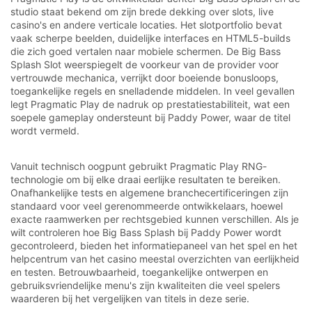
studio staat bekend om zijn brede dekking over slots, live
casino's en andere verticale locaties. Het slotportfolio bevat
vaak scherpe beelden, duidelijke interfaces en HTML5-builds
die zich goed vertalen naar mobiele schermen. De Big Bass
Splash Slot weerspiegelt de voorkeur van de provider voor
vertrouwde mechanica, verrijkt door boeiende bonusloops,
toegankelijke regels en snelladende middelen. In veel gevallen
legt Pragmatic Play de nadruk op prestatiestabiliteit, wat een
soepele gameplay ondersteunt bij Paddy Power, waar de titel
wordt vermeld.
Vanuit technisch oogpunt gebruikt Pragmatic Play RNG-
technologie om bij elke draai eerlijke resultaten te bereiken.
Onafhankelijke tests en algemene branchecertificeringen zijn
standaard voor veel gerenommeerde ontwikkelaars, hoewel
exacte raamwerken per rechtsgebied kunnen verschillen. Als je
wilt controleren hoe Big Bass Splash bij Paddy Power wordt
gecontroleerd, bieden het informatiepaneel van het spel en het
helpcentrum van het casino meestal overzichten van eerlijkheid
en testen. Betrouwbaarheid, toegankelijke ontwerpen en
gebruiksvriendelijke menu's zijn kwaliteiten die veel spelers
waarderen bij het vergelijken van titels in deze serie.